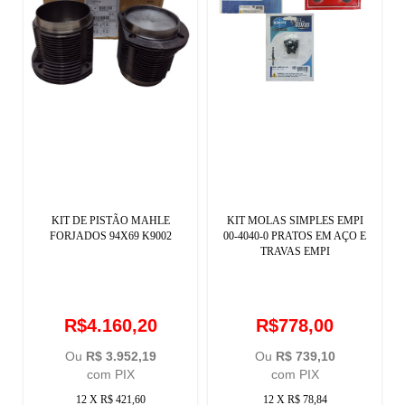
KIT DE PISTÃO MAHLE
KIT MOLAS SIMPLES EMPI
FORJADOS 94X69 K9002
00-4040-0 PRATOS EM AÇO E
TRAVAS EMPI
R$4.160,20
R$778,00
Ou
R$ 3.952,19
Ou
R$ 739,10
com PIX
com PIX
12 X R$ 421,60
12 X R$ 78,84