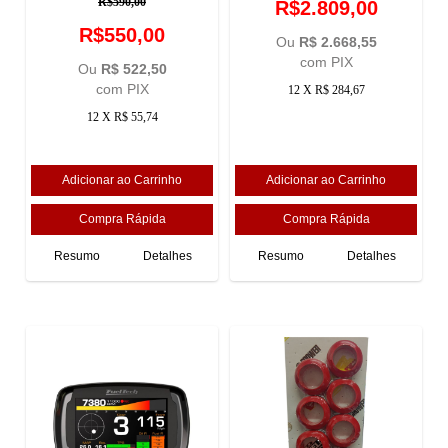
R$590,00
R$2.809,00
R$550,00
Ou
R$ 2.668,55
com PIX
Ou
R$ 522,50
com PIX
12 X R$ 284,67
12 X R$ 55,74
Resumo
Detalhes
Resumo
Detalhes