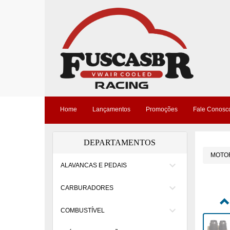
Home
Lançamentos
Promoções
Fale Conosc
DEPARTAMENTOS
MOTO
keyboard_arrow_down
ALAVANCAS E PEDAIS
keyboard_arrow_down
CARBURADORES
keyboard_arrow_down
COMBUSTÍVEL