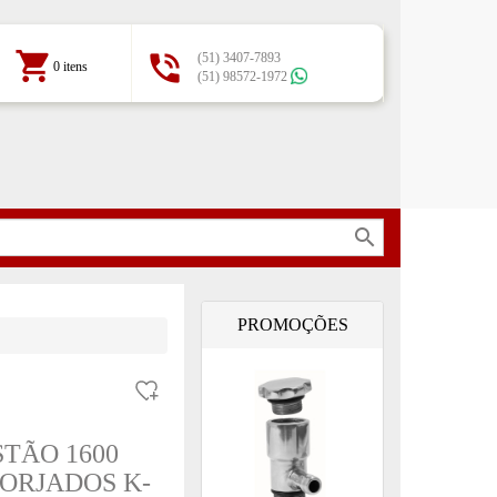
shopping_cart

(51) 3407-7893
0 itens
(51) 98572-1972
search
PROMOÇÕES
STÃO 1600
ORJADOS K-