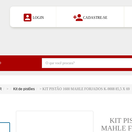


LOGIN
CADASTRE-SE
o
R
>
Kit de pistões
> KIT PISTÃO 1600 MAHLE FORJADOS K-9008 85,5 X 69
KIT PI
MAHLE F