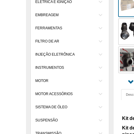
keyboard_arrow_down
ELÉTRICA E IGNIÇÃO
keyboard_arrow_down
EMBREAGEM
keyboard_arrow_down
FERRAMENTAS
keyboard_arrow_down
FILTRO DE AR
keyboard_arrow_down
INJEÇÃO ELETRÔNICA
keyboard_arrow_down
INSTRUMENTOS
keyboard_arrow_down
MOTOR
keyboard_arrow_down
MOTOR ACESSÓRIOS
Desc
keyboard_arrow_down
SISTEMA DE ÓLEO
Kit d
keyboard_arrow_down
SUSPENSÃO
Kit d
keyboard_arrow_down
TRANSMISSÃO