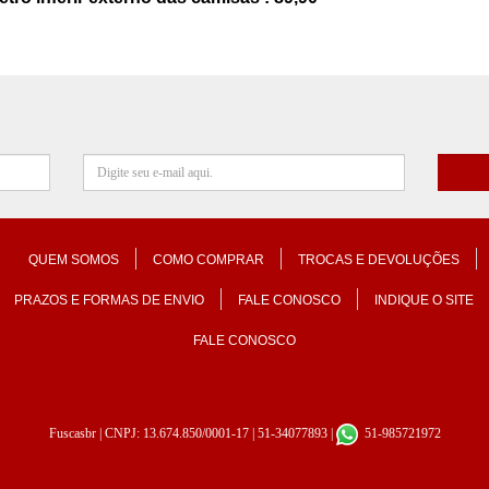
QUEM SOMOS
COMO COMPRAR
TROCAS E DEVOLUÇÕES
PRAZOS E FORMAS DE ENVIO
FALE CONOSCO
INDIQUE O SITE
FALE CONOSCO
Fuscasbr
| CNPJ: 13.674.850/0001-17 | 51-34077893 |
51-985721972