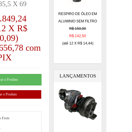
85,5 X 69
RESPIRO DE ÓLEO EM
.849,24
ALUMINIO SEM FILTRO
12 X R$
R$ 150,00
0,09
)
R$ 142,50
(até
12 X R$ 14,44
)
.656,78 com
PIX
LANÇAMENTOS
o Frete
o