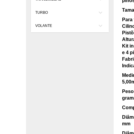
pinos
Taman
keyboard_arrow_down
TURBO
Para
keyboard_arrow_down
VOLANTE
Cilin
Pist
Altur
Kit i
e 4 p
Fabri
Indic
Medi
5,00
Peso 
gram
Comp
Diâme
mm
Diâme