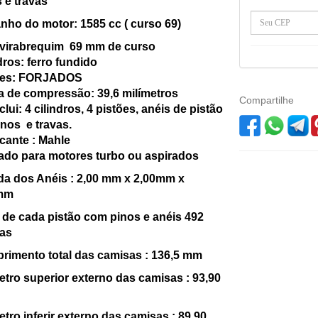
 e travas
ho do motor: 1585 cc ( curso 69)
 virabrequim 69 mm de curso
dros: ferro fundido
ões: FORJADOS
a de compressão: 39,6 milímetros
Compartilhe
nclui: 4 cilindros, 4 pistões, anéis de pistão
inos e travas.
cante : Mahle
ado para motores turbo ou aspirados
da dos Anéis : 2,00 mm x 2,00mm x
mm
de cada pistão com pinos e anéis 492
as
rimento total das camisas : 136,5 mm
tro superior externo das camisas : 93,90
tro inferir externo das camisas : 89,90