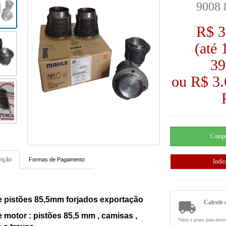
9008 
R$ 3
(até
39
ou R$ 3
rição
Formas de Pagamento
e pistões 85,5mm forjados exportação

Calcule 
e motor : pistões 85,5 mm , camisas ,
Valor e prazo para envi