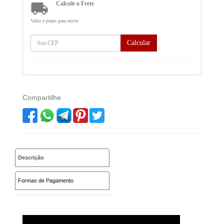

Calcule o Frete
Valor e prazo para envio
Calcular
Compartilhe
Descrição
Formas de Pagamento